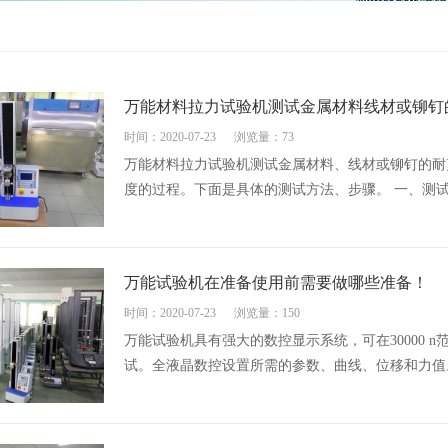
万能材料拉力试验机测试金属材料线材或铆钉
时间：2020-07-23
浏览量：73
万能材料拉力试验机测试金属材料、线材或铆钉的耐
度的过程。下面是具体的测试方法、步骤。 一、测试准
万能试验机在准备使用前需要做哪些准备！
时间：2020-07-23
浏览量：150
万能试验机具有强大的数控显示系统，可在30000
试。全液晶数控设置所需的参数、曲线、位移和力值。