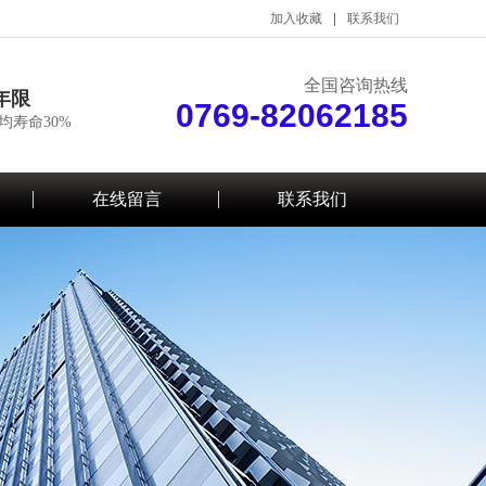
加入收藏
联系我们
全国咨询热线
年限
0769-82062185
均寿命30%
在线留言
联系我们