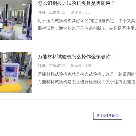
怎么识别拉力试验机夹具是否能用？
时间：2020-07-23
浏览量：85
对于拉力试验机夹具好坏的判定很难界定，由于夹具
那种试样，通常从以下三点来判断 1、夹具是否使用方便
万能材料试验机怎么操作金顿教你！
时间：2020-07-23
浏览量：186
万能材料试验机也就是拉力试验机，这是一款常用的
万能材料试验机是怎么进行检验呢？关于这方面知道的
共
1
页
4
条记录