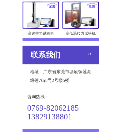
高速拉力试验机
高低温拉力试验机
联系我们
地址：广东省东莞市塘厦镇莲湖
塘莲7街8号2号楼5楼
咨询热线：
0769-82062185
13829138801