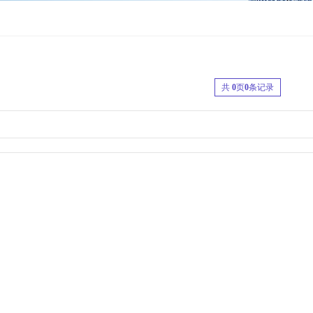
共
0
页
0
条记录